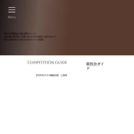
Menu
昭和52年栗駒国定公園の裾野にオープン
奥羽山脈を望む雄大な景観に清らかな水と肥沃な土地に恵まれた
歴史と風格を感じる東北を代表するゴルフ倶楽部
competition gUide
競技会ガイ
ド
2026年クラブ競技日程 ご案内