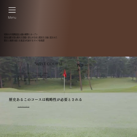
Menu
昭和52年栗駒国定公園の裾野にオープン
奥羽山脈を望む雄大な景観に清らかな水と肥沃な土地に恵まれた
歴史と風格を感じる東北を代表するゴルフ倶楽部
WEST COURSE
西コー
ス
自生するアカマツ林にレイアウトされた美しい景観美に
ドックレックやブラインドホールが戦略的に配置され
飛距離だけでは好スコアにつながらない全長３４１５yard
1打ごとの選択肢がスコアを左右する
これこそが栗駒ゴルフ倶楽部の魅力です
歴史あるこのコースは戦略性が必要とされる
course introductiong