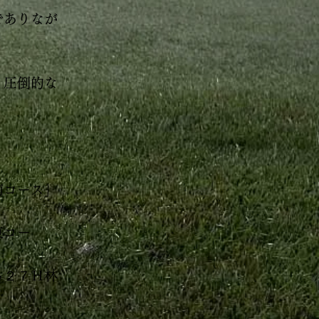
でありなが
う圧倒的な
南コース」
東コー
る２７Ｈ林