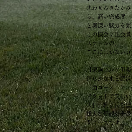
想わせるきたかみ
ら、高い完成度
と奥深い魅力を兼
この機会に正会員
スケールの、
ここにしかないゴ
【栗駒ゴルフ俱楽
清らかな水と肥沃
「西コース」に
フラットで美しい
ス」。駒ヶ岳を望
雄大な景観の全長
間コースです。