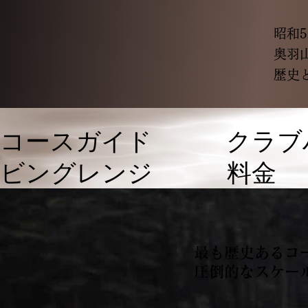
昭和
奥羽
歴史
​​コースガイド
クラブ
ビングレンジ
料金
最も歴史あるコ
圧倒的なスケー