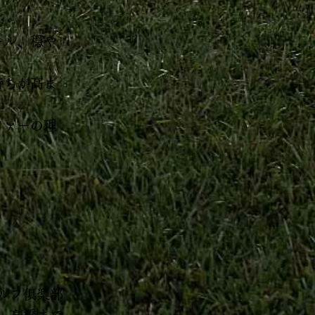
ール、穏や
持ちが高ま
ファーの理
ルフ俱楽部