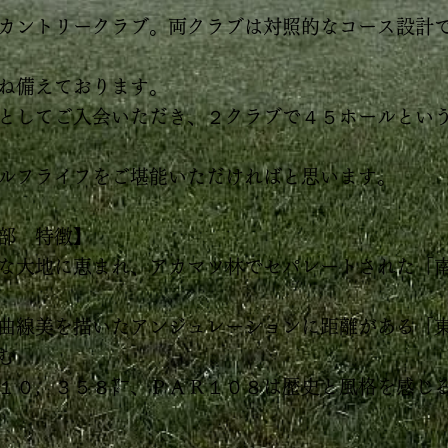
カントリークラブ。両クラブは対照的なコース設計
ね備えております。
としてご入会いただき、２クラブで４５ホールとい
ルフライフをご堪能いただければと思います。
部 特徴】
な大地に恵まれ、アカマツ林でセパレートされた「
曲線美を描いたアンジュレーションに距離がある「
む
１０，３５８㍎、ＰＡＲ１０８は歴史と風格を感じ