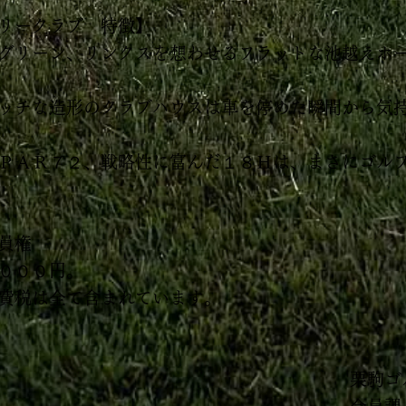
リークラブ 特徴】
グリーン、リンクスを想わせるフラットな池越えホ
ッチな造形のクラブハウスは車を停めた瞬間から気
ＰＡＲ７２、戦略性に富んだ１８Ｈは、まさにゴル
員権
０００円。
費税は全て含まれています。
栗駒ゴ