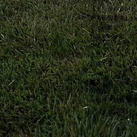
【きたかみカント
東北屈指の美しい
かな高低差の
丘陵ホールに、リ
ります。
全長７０９０㍎、
想郷です。
■２クラブ共通会
入会金 ５５０，
※事務手数料、消