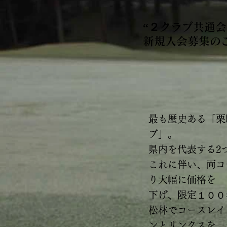
“２クラブ共通会
新規入会募集の
最も歴史ある「栗
ブ」。
県内を代表する2
これに伴い、両コ
り大幅に価格を
下げ、限定１００
松林でコースレイ
ンとリンクスを