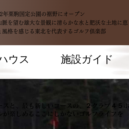
52年栗駒国定公園の裾野にオープン
山脈を望む雄大な景観に清らかな水と肥沃な土地に恵
と風格を感じる東北を代表するゴルフ倶楽部
ハウス
施設ガイド
ースと、最も新しいコースの、２クラブ４５
ルが楽しめるここにしかないゴルフライフを