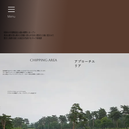
Menu
昭和52年栗駒国定公園の裾野にオープン
奥羽山脈を望む雄大な景観に清らかな水と肥沃な土地に恵まれた
歴史と風格を感じる東北を代表するゴルフ倶楽部
CHIPPING AREA
​アプローチエ
リア
当倶楽部ではラウンド前にご利用いただけるアプローチエリアをご用意しています。
プレー前のコンディション確認や距離感づくりに最適です。
また心地よいウォーミングアップとして、スタート前のお時間にご活用ください。
スコアメイクはショートゲームから
アプローチの精度アップが、スコアアップへの近道です